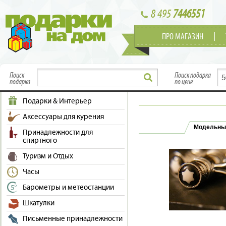
8 495
7446551
ПРО МАГАЗИН
Поиск
Поиск подарка
подарка
по цене:
Подарки & Интерьер
Аксессуары для курения
Модельны
Принадлежности для
спиртного
Туризм и Отдых
Часы
Барометры и метеостанции
Шкатулки
Письменные принадлежности