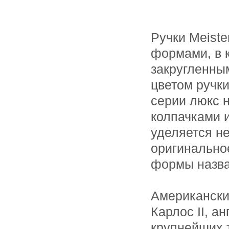
Ручки Meist
формами, в 
закругленным
цветом ручки
серии люкс 
колпачками и
уделяется н
оригинальное
формы назва
Американски
Карлос II, а
крупнейших 