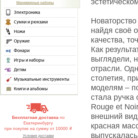
эстетическо
Маникюрные наборы
Электроника
Новаторство
Сумки и рюкзаки
найдя своё о
Ножи
качества, то
Оружие
Как результа
Фонари
выглядели, 
Игры и наборы
отрасли. Одн
Детям
столетия, п
Музыкальные инструменты
моделям – п
Книги и альбомы
стала ручка
Rouge et No
внешний вид 
Бесплатная доставка
по
Екатеринбургу
красная мас
при покупке на сумму от 10000
i
выпускалась
Условия доставки