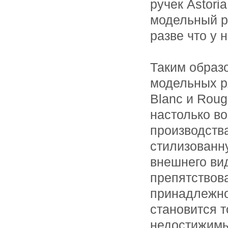
ручек Astori
модельный ря
разве что у
Таким образо
модельных р
Blanc и Roug
настолько во
производств
стилизованн
внешнего вид
препятствов
принадлежно
становится т
недостижимы