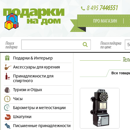
8 495
7446551
ПРО МАГАЗИН
Поиск
Поиск подарка
подарка
по цене:
Подарки & Интерьер
Тел
Аксессуары для курения
Все товар
Принадлежности для
спиртного
Туризм и Отдых
Часы
Барометры и метеостанции
Шкатулки
Письменные принадлежности