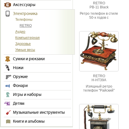
RETRO
Аксессуары
PB-11 Black
Электроника
Ретро телефон в стиле
50-х годов с
Телефоны
современным набором
RETRO
функций. Такие
телефоны
Аудио
устанавливали в
Компьютерная
таксофонных будках
США в середине
Здоровье
прошлого столетия.
Умные весы
Сумки и рюкзаки
Ножи
RETRO
Оружие
H-HT39A
Фонари
Изящный ретро
телефон "Райский"
Игры и наборы
(PARADISO) в
деревянном корпусе с
латунными вставками.
Детям
Музыкальные инструменты
Книги и альбомы